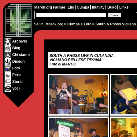
Marok.org
Farinei
Elio
Cumpa
Inutility
Buko
Links
Sei in:
Marok.org
>
Cumpa
>
Foto
> South A Phoss Vigliano
Archivio
Blog
Chi siamo
SOUTH A PHOSS LIVE IN CULANDIA
VIGLIANO BIELLESE 7/5/2004
Disegni
Foto di MAROK
Foto
Perle
Storie
Voci