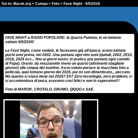
Sei in:
Marok.org
>
Cumpa
>
Foto
> Fave Night - 9/5/2026
FAVE NIGHT a RADIO POPOLARE: la Quarta Puntata, in un lontano
sabato 9/5/2026!
Le Fave Night, come vedete, le facevamo già all'epoca: erano iniziate
pochi anni prima, nel 2002. Una puntata ogni otto anni (quindi, 2002, 2010,
2018, 2026 ecc... fino ai giorni nostri, in pratica una puntata ogni cambio
di Papa). Orario: da mezzanotte meno un quarto (altrimenti sbagliate
giorno!) alle cinque del mattino. Avrei voluto portare la macchina foto a
pellicola, quel lontano giorno del 2026, poi mi son dimenticato... peccato.
Ma quanto si stava bene nel 2026? Eh? Zero tecnologia, zero problemi, ci
si accontentava di poco, eravamo così felici e non lo sapevamo!!!
Foto di MAROK, CROTALO, GRUMO, QIQQO e SAE.