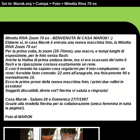
Sei in:
Marok.org
>
Cumpa
>
Foto
> Minolta Riva 70 ex
Minolta RIVA Zoom 70 ex - BENVENUTA IN CASA MAROK! :)
Ebbene sì, in casa Marok è entrata una nuova macchina foto, la Minolta
RIVA Zoom 70 ex!
Per la prima volta, lo zoom (35-70mm), una macro, e tempi lunghi di
esposizione, per le foto senza flash.
Anche la Halina di prima andava bene, ma si era scassato del tutto il
flash e la riparazione costava esattamente un rene.
E così il mondo ha saputo cosa regalarmi per il mio compleanno: un
rene! Avrebbe fatto comodo: 22 anni all'anagrafe, ma fisicamente 90 e
mentalmente 10.
Ecco le prime prove della nuova macchina foto, i primi due rullini in
assoluto!
Soggetti discutibili, direte voi? Nerina vi saluta e ringrazia!
Casa Marok - Sabato 26 e Domenica 27/7/1997
Grazie alla modella Nerina per la collaborazione (unica femmina in tutta
la pagina!).
Foto di MAROK