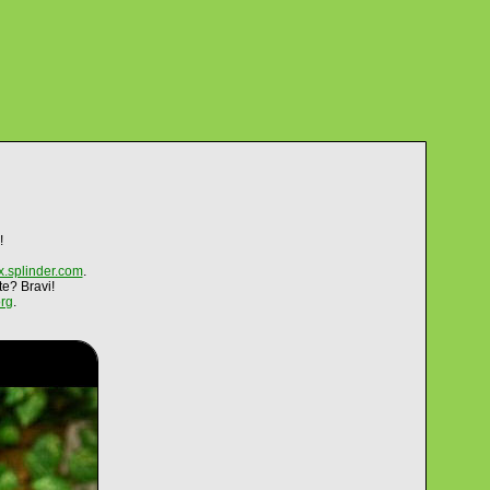
!
x.splinder.com
.
te? Bravi!
rg
.