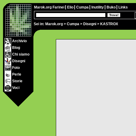
Marok.org
Farinei
Elio
Cumpa
Inutility
Buko
Links
Sei in:
Marok.org
>
Cumpa
>
Disegni
> KASTROX
Archivio
Blog
Chi siamo
Disegni
Foto
Perle
Storie
Voci