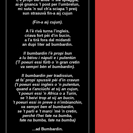
ai-jè gnanca 'l post per l'umbrelun,
mi suta 'n sul ch'a sciapa 'l preij
sun strasuvà fin-a aij cujun
(Fin-a aij cujun)
.
A l'è rivà turna l'ingleis,
criava fort pèi d'in bucin,
a l'a tirà fora dal midandi
an dupi liter ad bumbardin.
Il bumbardin l'è propi bun
a lu bèivu i nàpuli e i pulentùn
('T poeuri essi fürb o 'n gran cretìn
va sempri bèn el bumbardin).
Il bumbardin per tradissiun,
at fa' propi spussiè pèi d'in cravun
('t poeuri essi ingleis o 'n pulentun,
quand a t'anciùchi at sij an cujun,
't poeuri essi 'n Africa o a Turin,
se 't beivi trop at sij an bucin,
't poeuri essi in preve o n'imbianchin,
va sempri ben el bumbardin,
se 't parli e 't marci 'mè 'n cretin,
perchè t'hei fate na bumba,
fate na bumba, fate na bumba)
...ad Bumbardin.