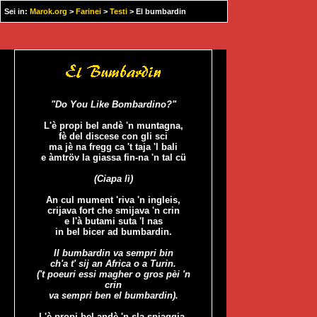
Sei in:
Marok.org
>
Farinei
>
Testi
> El bumbardin
"Do You Like Bombardino?"
L'è propi bel andè 'n muntagna,
fè del discese con gli sci
ma jè na fregg ca 't taja 'l bali
e àmtröv la giassa fin-na 'n tal cü
(Ciapa lì)
An cul mument 'riva 'n ingleis,
crijava fort che smijava 'n crin
e l'à butami suta 'l nas
in bel bicer ad bumbardin.
Il bumbardin va sempri bin
ch'a t' sij an Africa o a Turin.
('t poeuri essi magher o gros pèi 'n
crin
va sempri ben el bumbardin).
L'è propi bel andè 'n sla spiaggia,