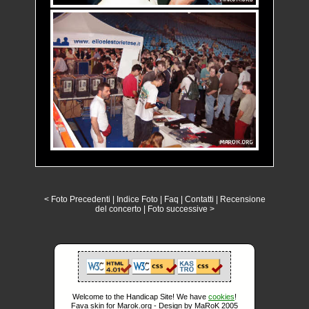
< Foto Precedenti
|
Indice Foto
|
Faq
|
Contatti
|
Recensione
del concerto
|
Foto successive >
Welcome to the Handicap Site! We have
cookies
!
Fava skin for Marok.org - Design by MaRoK 2005