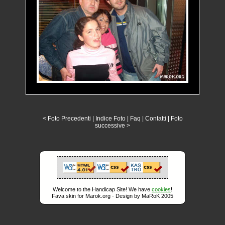
< Foto Precedenti
|
Indice Foto
|
Faq
|
Contatti
|
Foto
successive >
Welcome to the Handicap Site! We have
cookies
!
Fava skin for Marok.org - Design by MaRoK 2005