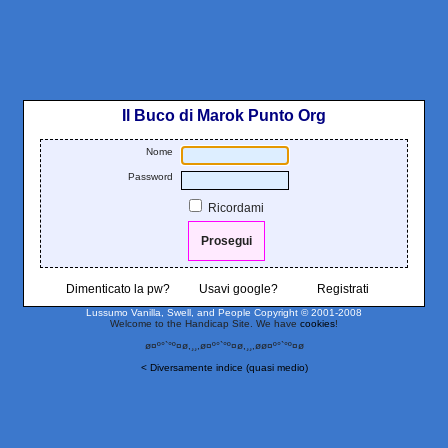
Il Buco di Marok Punto Org
Nome
Password
Ricordami
Dimenticato la pw?
Usavi google?
Registrati
Lussumo Vanilla, Swell, and People
Copyright © 2001-2008
Welcome to the Handicap Site. We have
cookies
!
ø¤º°`°º¤ø,¸¸,ø¤º°`°º¤ø,¸¸,øø¤º°`°º¤ø
< Diversamente indice (quasi medio)