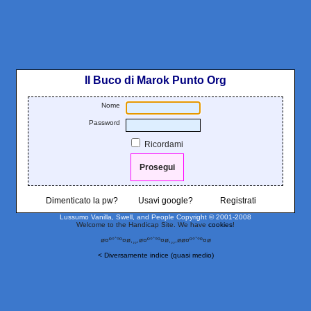
Il Buco di Marok Punto Org
Nome
Password
Ricordami
Dimenticato la pw?
Usavi google?
Registrati
Lussumo Vanilla, Swell, and People
Copyright © 2001-2008
Welcome to the Handicap Site. We have
cookies
!
ø¤º°`°º¤ø,¸¸,ø¤º°`°º¤ø,¸¸,øø¤º°`°º¤ø
< Diversamente indice (quasi medio)