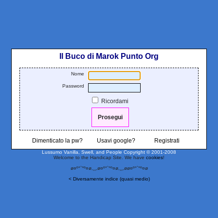
Il Buco di Marok Punto Org
Nome
Password
Ricordami
Dimenticato la pw?
Usavi google?
Registrati
Lussumo Vanilla, Swell, and People
Copyright © 2001-2008
Welcome to the Handicap Site. We have
cookies
!
ø¤º°`°º¤ø,¸¸,ø¤º°`°º¤ø,¸¸,øø¤º°`°º¤ø
< Diversamente indice (quasi medio)