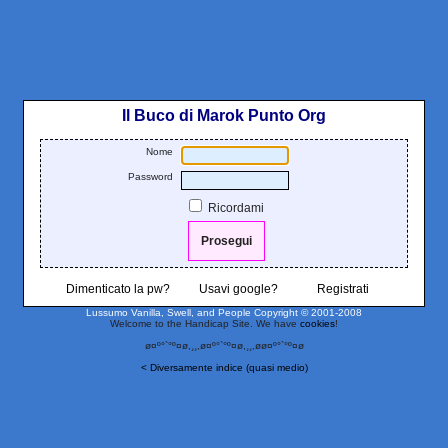
Il Buco di Marok Punto Org
Nome
Password
Ricordami
Dimenticato la pw?
Usavi google?
Registrati
Lussumo Vanilla, Swell, and People
Copyright © 2001-2008
Welcome to the Handicap Site. We have
cookies
!
ø¤º°`°º¤ø,¸¸,ø¤º°`°º¤ø,¸¸,øø¤º°`°º¤ø
< Diversamente indice (quasi medio)