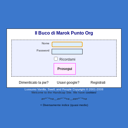
Il Buco di Marok Punto Org
Nome
Password
Ricordami
Dimenticato la pw?
Usavi google?
Registrati
Lussumo Vanilla, Swell, and People
Copyright © 2001-2008
Welcome to the Handicap Site. We have
cookies
!
ø¤º°`°º¤ø,¸¸,ø¤º°`°º¤ø,¸¸,øø¤º°`°º¤ø
< Diversamente indice (quasi medio)