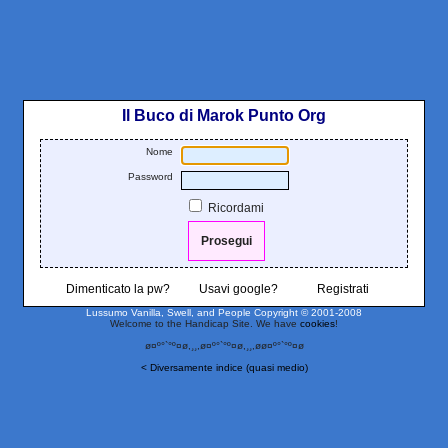
Il Buco di Marok Punto Org
Nome
Password
Ricordami
Dimenticato la pw?
Usavi google?
Registrati
Lussumo Vanilla, Swell, and People
Copyright © 2001-2008
Welcome to the Handicap Site. We have
cookies
!
ø¤º°`°º¤ø,¸¸,ø¤º°`°º¤ø,¸¸,øø¤º°`°º¤ø
< Diversamente indice (quasi medio)