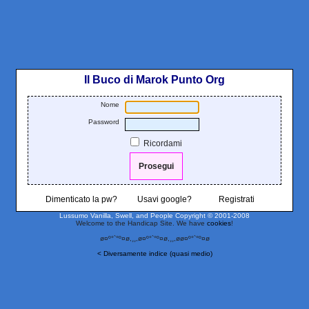
Il Buco di Marok Punto Org
Nome
Password
Ricordami
Dimenticato la pw?
Usavi google?
Registrati
Lussumo Vanilla, Swell, and People
Copyright © 2001-2008
Welcome to the Handicap Site. We have
cookies
!
ø¤º°`°º¤ø,¸¸,ø¤º°`°º¤ø,¸¸,øø¤º°`°º¤ø
< Diversamente indice (quasi medio)