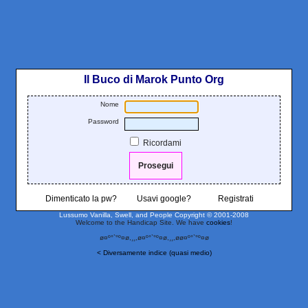
Il Buco di Marok Punto Org
Nome
Password
Ricordami
Dimenticato la pw?
Usavi google?
Registrati
Lussumo Vanilla, Swell, and People
Copyright © 2001-2008
Welcome to the Handicap Site. We have
cookies
!
ø¤º°`°º¤ø,¸¸,ø¤º°`°º¤ø,¸¸,øø¤º°`°º¤ø
< Diversamente indice (quasi medio)