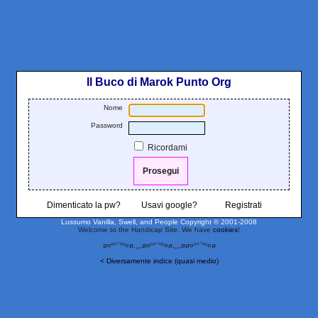
Il Buco di Marok Punto Org
Nome
Password
Ricordami
Dimenticato la pw?
Usavi google?
Registrati
Lussumo Vanilla, Swell, and People
Copyright © 2001-2008
Welcome to the Handicap Site. We have
cookies
!
ø¤º°`°º¤ø,¸¸,ø¤º°`°º¤ø,¸¸,øø¤º°`°º¤ø
< Diversamente indice (quasi medio)