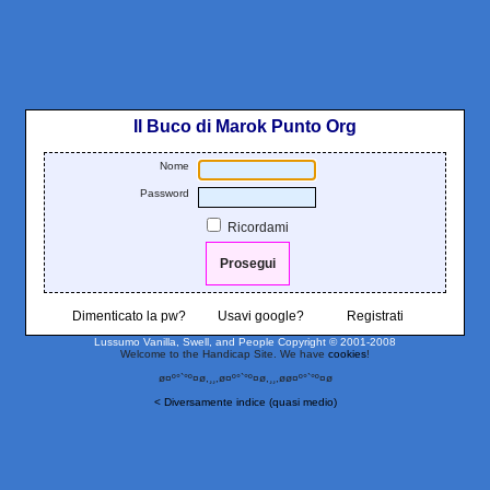
Il Buco di Marok Punto Org
Nome
Password
Ricordami
Dimenticato la pw?
Usavi google?
Registrati
Lussumo Vanilla, Swell, and People
Copyright © 2001-2008
Welcome to the Handicap Site. We have
cookies
!
ø¤º°`°º¤ø,¸¸,ø¤º°`°º¤ø,¸¸,øø¤º°`°º¤ø
< Diversamente indice (quasi medio)