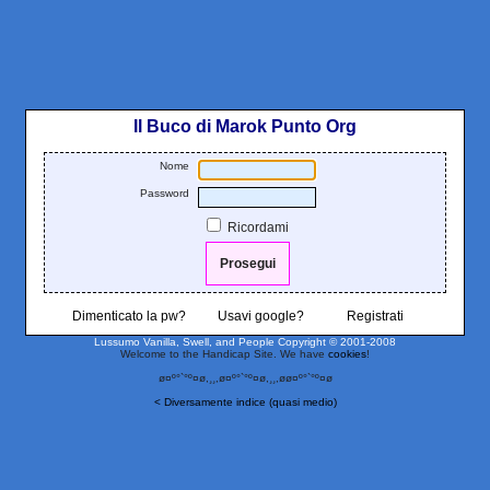
Il Buco di Marok Punto Org
Nome
Password
Ricordami
Dimenticato la pw?
Usavi google?
Registrati
Lussumo Vanilla, Swell, and People
Copyright © 2001-2008
Welcome to the Handicap Site. We have
cookies
!
ø¤º°`°º¤ø,¸¸,ø¤º°`°º¤ø,¸¸,øø¤º°`°º¤ø
< Diversamente indice (quasi medio)