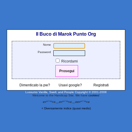
Il Buco di Marok Punto Org
Nome
Password
Ricordami
Dimenticato la pw?
Usavi google?
Registrati
Lussumo Vanilla, Swell, and People
Copyright © 2001-2008
Welcome to the Handicap Site. We have
cookies
!
ø¤º°`°º¤ø,¸¸,ø¤º°`°º¤ø,¸¸,øø¤º°`°º¤ø
< Diversamente indice (quasi medio)