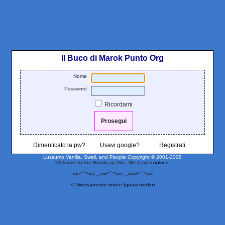
Il Buco di Marok Punto Org
Nome
Password
Ricordami
Dimenticato la pw?
Usavi google?
Registrati
Lussumo Vanilla, Swell, and People
Copyright © 2001-2008
Welcome to the Handicap Site. We have
cookies
!
ø¤º°`°º¤ø,¸¸,ø¤º°`°º¤ø,¸¸,øø¤º°`°º¤ø
< Diversamente indice (quasi medio)