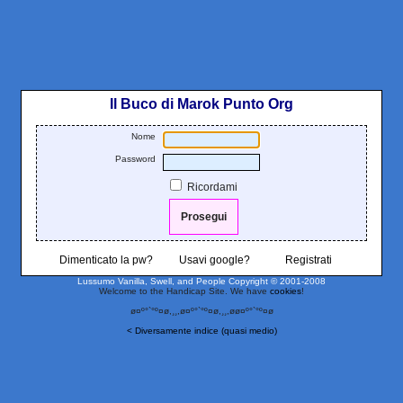
Il Buco di Marok Punto Org
Nome
Password
Ricordami
Dimenticato la pw?
Usavi google?
Registrati
Lussumo Vanilla, Swell, and People
Copyright © 2001-2008
Welcome to the Handicap Site. We have
cookies
!
ø¤º°`°º¤ø,¸¸,ø¤º°`°º¤ø,¸¸,øø¤º°`°º¤ø
< Diversamente indice (quasi medio)