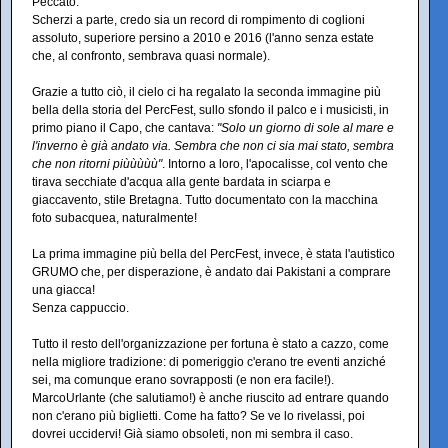
Peccato.
Scherzi a parte, credo sia un record di rompimento di coglioni
assoluto, superiore persino a 2010 e 2016 (l'anno senza estate
che, al confronto, sembrava quasi normale).
Grazie a tutto ciò, il cielo ci ha regalato la seconda immagine più
bella della storia del PercFest, sullo sfondo il palco e i musicisti, in
primo piano il Capo, che cantava:
"Solo un giorno di sole al mare e
l'inverno è già andato via. Sembra che non ci sia mai stato, sembra
che non ritorni piùùùùù"
. Intorno a loro, l'apocalisse, col vento che
tirava secchiate d'acqua alla gente bardata in sciarpa e
giaccavento, stile Bretagna. Tutto documentato con la macchina
foto subacquea, naturalmente!
La prima immagine più bella del PercFest, invece, è stata l'autistico
GRUMO che, per disperazione, è andato dai Pakistani a comprare
una giacca!
Senza cappuccio.
Tutto il resto dell'organizzazione per fortuna è stato a cazzo, come
nella migliore tradizione: di pomeriggio c'erano tre eventi anziché
sei, ma comunque erano sovrapposti (e non era facile!).
MarcoUrlante (che salutiamo!) è anche riuscito ad entrare quando
non c'erano più biglietti. Come ha fatto? Se ve lo rivelassi, poi
dovrei uccidervi! Già siamo obsoleti, non mi sembra il caso.