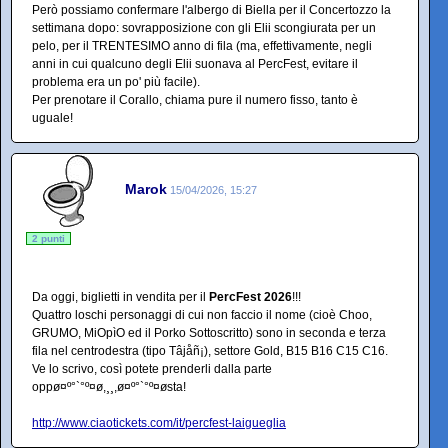
Però possiamo confermare l'albergo di Biella per il Concertozzo la
settimana dopo: sovrapposizione con gli Elii scongiurata per un
pelo, per il TRENTESIMO anno di fila (ma, effettivamente, negli
anni in cui qualcuno degli Elii suonava al PercFest, evitare il
problema era un po' più facile).
Per prenotare il Corallo, chiama pure il numero fisso, tanto è
uguale!
Marok
15/04/2026, 15:27
2 punti
Da oggi, biglietti in vendita per il
PercFest 2026
!!!
Quattro loschi personaggi di cui non faccio il nome (cioè Choo,
GRUMO, MiOpìO ed il Porko Sottoscritto) sono in seconda e terza
fila nel centrodestra (tipo Tâjåñ¡), settore Gold, B15 B16 C15 C16.
Ve lo scrivo, così potete prenderli dalla parte
oppø¤º°`°º¤ø,¸¸,ø¤º°`°º¤østa!
http://www.ciaotickets.com/it/percfest-laigueglia