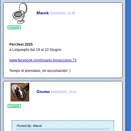
Marok
01/04/2025, 23:35
3 punti
Percfest 2025
a Laigueglia dal 19 al 22 Giugno
www.facebook.com/rosario.bonaccorso.73
Tempo di prenotare, mi raccomando! :)
Grumo
02/04/2025, 13:41
3 punti
Posted By: Marok