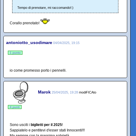
Tempo di prenotare, mi raccomando!:)
Corallo prenotato!
antoniotto_usodimare
04/04/2025, 19:15
1 punto
io come promesso porto i pennelli.
Marok
25/04/2025, 19:28
modiFICAto
4 punti
Sono usciti i
biglietti per il 2025
!
Sappiatelo e pentitevi d'esser stati Innocenti!!!
Ma sempre con la massima sobrietà.