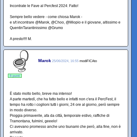
Incontrate le Fave al Percfest 2024: Fatto!
Sempre bello vedere - come chiosa Marok -
e s/t incontrare @Marok, @Choo, @Miopio e il giovane, altissimo e
QuentinTarantinissimo @Grumo
A presto!!!! M.
Marok
25/06/2024, 16:55
modiFICAto
5 punti
È stato molto bello, breve ma intenso!
A parte martedì, che ha fatto bello e infatti non c'era il PercFest, il
tempo ha rotto i coglioni tutti i giorni, 24 ore al giorno, però sempre
in modo diverso.
Pioggia primaverile, afa da città, temporale estivo, raffiche di
Tramontana, fulmini, geeelo!
Ci avevano promesso anche uno tsunami che però, alla fine, non è
arrivato.