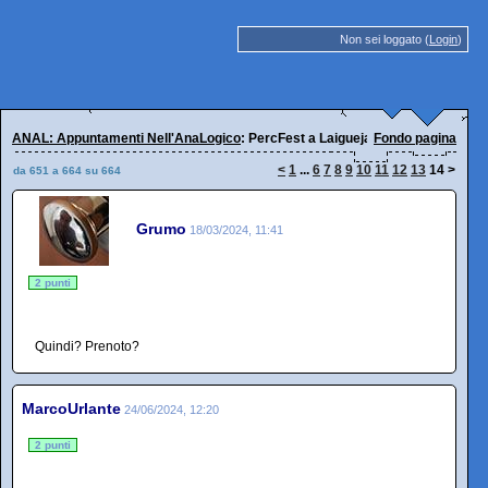
Non sei loggato (
Login
)
ANAL: Appuntamenti Nell'AnaLogico
: PercFest a Laigueja!
Fondo pagina
<
1
...
6
7
8
9
10
11
12
13
14
>
da 651 a 664 su 664
Grumo
18/03/2024, 11:41
2 punti
Quindi? Prenoto?
MarcoUrlante
24/06/2024, 12:20
2 punti