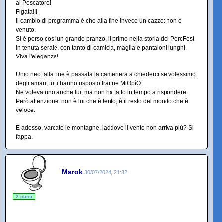
al Pescatore!
Figata!!!
Il cambio di programma è che alla fine invece un cazzo: non è
venuto.
Si è perso così un grande pranzo, il primo nella storia del PercFest
in tenuta serale, con tanto di camicia, maglia e pantaloni lunghi.
Viva l'eleganza!
Unio neo: alla fine è passata la cameriera a chiederci se volessimo
degli amari, tutti hanno risposto tranne MiOpìO.
Ne voleva uno anche lui, ma non ha fatto in tempo a rispondere.
Però attenzione: non è lui che è lento, è il resto del mondo che è
veloce.
E adesso, varcate le montagne, laddove il vento non arriva più? Si
fappa.
Marok
30/07/2024, 21:32
2 punti