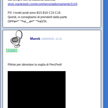
shop.ciaotickets.com/ecommerce/abbonamento/1143
PS: I nostri posti sono B15 B16 C15 C16.
Quindi, vi consigliamo di prenderli dalla parte
OPPø¤º°`°º¤ø,¸¸,ø¤º°`°º¤øSTA.
Marok
13/05/2025, 22:31
3 punti
Pillole per stimolare la voglia di PercFest!