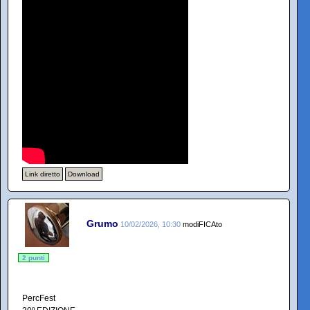
Link diretto
Download
Grumo
10/02/2026, 10:30
modiFICAto
2 punti
PercFest