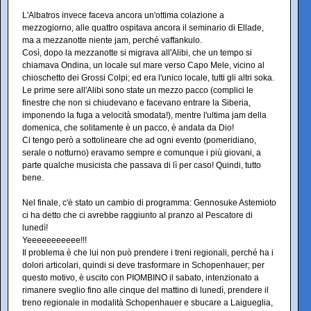
L'Albatros invece faceva ancora un'ottima colazione a
mezzogiorno, alle quattro ospitava ancora il seminario di Ellade,
ma a mezzanotte niente jam, perché vaffankulo.
Così, dopo la mezzanotte si migrava all'Alibi, che un tempo si
chiamava Ondina, un locale sul mare verso Capo Mele, vicino al
chioschetto dei Grossi Colpi; ed era l'unico locale, tutti gli altri soka.
Le prime sere all'Alibi sono state un mezzo pacco (complici le
finestre che non si chiudevano e facevano entrare la Siberia,
imponendo la fuga a velocità smodata!), mentre l'ultima jam della
domenica, che solitamente è un pacco, è andata da Dio!
Ci tengo però a sottolineare che ad ogni evento (pomeridiano,
serale o notturno) eravamo sempre e comunque i più giovani, a
parte qualche musicista che passava di lì per caso! Quindi, tutto
bene.
Nel finale, c'è stato un cambio di programma: Gennosuke Astemioto
ci ha detto che ci avrebbe raggiunto al pranzo al Pescatore di
lunedì!
Yeeeeeeeeeee!!!
Il problema è che lui non può prendere i treni regionali, perché ha i
dolori articolari, quindi si deve trasformare in Schopenhauer; per
questo motivo, è uscito con PIOMBINO il sabato, intenzionato a
rimanere sveglio fino alle cinque del mattino di lunedì, prendere il
treno regionale in modalità Schopenhauer e sbucare a Laigueglia,