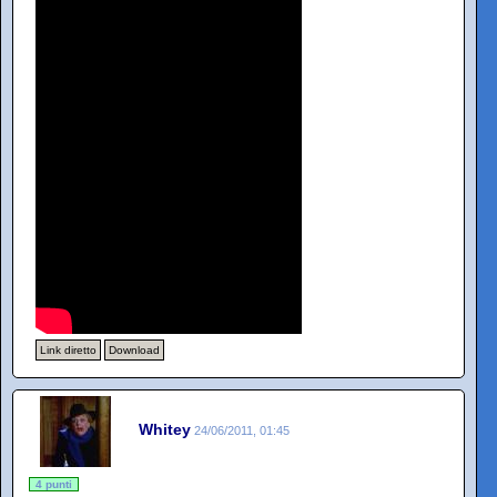
Link diretto
Download
Whitey
24/06/2011, 01:45
4 punti