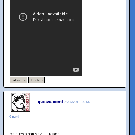
Link diretto
Download
quetzalcoatl
28/05/2011, 09:55
0 punti
Ma questa non stava in Taiko?