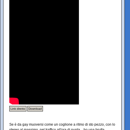
Link diretto
Download
Se è da gay muoversi come un coglione a ritmo di sto pezzo, con lo
stereo al massimo, nel traffico all'ora di punta... ho una brutta