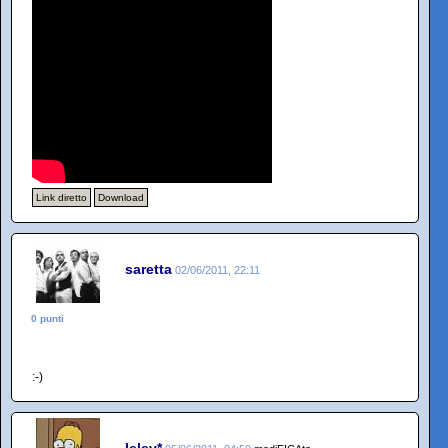
Link diretto
Download
saretta
02/06/2011, 22:11
0 punti
:-)
lelev*