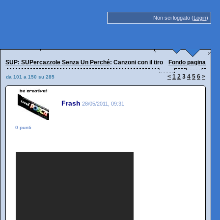
Non sei loggato (
Login
)
SUP: SUPercazzole Senza Un Perché
: Canzoni con il tiro
Fondo pagina
<
1
2
3
4
5
6
>
da 101 a 150 su 285
Frash
28/05/2011, 09:31
0 punti