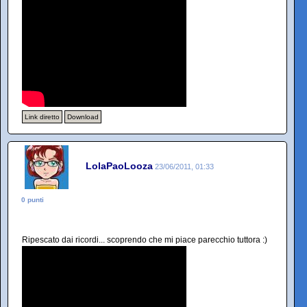
Link diretto
Download
LolaPaoLooza
23/06/2011, 01:33
0 punti
Ripescato dai ricordi... scoprendo che mi piace parecchio tuttora :)