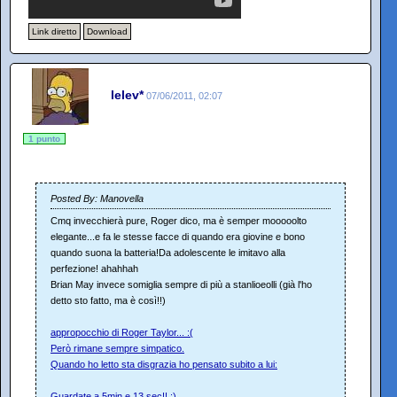
Link diretto
Download
lelev*
07/06/2011, 02:07
1 punto
Posted By: Manovella
Cmq invecchierà pure, Roger dico, ma è semper mooooolto
elegante...e fa le stesse facce di quando era giovine e bono
quando suona la batteria!Da adolescente le imitavo alla
perfezione! ahahhah
Brian May invece somiglia sempre di più a stanlioeolli (già l'ho
detto sto fatto, ma è così!!)
appropocchio di Roger Taylor... :(
Però rimane sempre simpatico.
Quando ho letto sta disgrazia ho pensato subito a lui:
Guardate a 5min e 13 sec!! :)