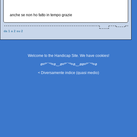
anche se non ho fatto in tempo grazie
da 1 a 2 su 2
Welcome to the Handicap Site. We have
cookies
!
ø¤º°`°º¤ø,¸¸,ø¤º°`°º¤ø,¸¸,øø¤º°`°º¤ø
< Diversamente indice (quasi medio)