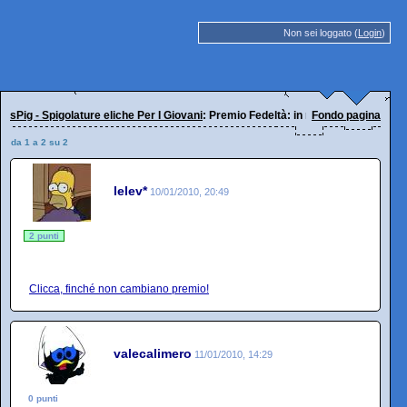
Non sei loggato (
Login
)
sPig - Spigolature eliche Per I Giovani
: Premio Fedeltà: in regalo Bellimbusti t
Fondo pagina
da 1 a 2 su 2
lelev*
10/01/2010, 20:49
2 punti
Clicca, finché non cambiano premio!
valecalimero
11/01/2010, 14:29
0 punti