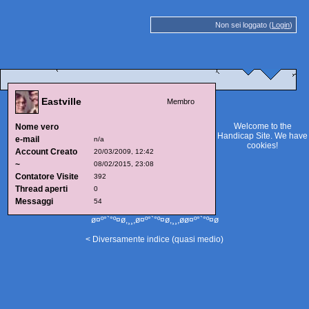
Non sei loggato (
Login
)
Eastville
Membro
Welcome to the
Nome vero
Handicap Site. We have
e-mail
n/a
cookies
!
Account Creato
20/03/2009, 12:42
~
08/02/2015, 23:08
Contatore Visite
392
Thread aperti
0
Messaggi
54
ø¤º°`°º¤ø,¸¸,ø¤º°`°º¤ø,¸¸,øø¤º°`°º¤ø
< Diversamente indice (quasi medio)