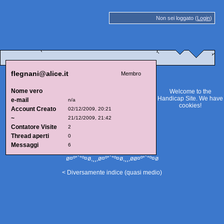
Non sei loggato (
Login
)
flegnani@alice.it
Membro
Nome vero
Welcome to the
Handicap Site. We have
e-mail
n/a
cookies
!
Account Creato
02/12/2009, 20:21
~
21/12/2009, 21:42
Contatore Visite
2
Thread aperti
0
Messaggi
6
ø¤º°`°º¤ø,¸¸,ø¤º°`°º¤ø,¸¸,øø¤º°`°º¤ø
< Diversamente indice (quasi medio)