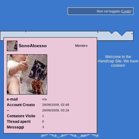
Non sei loggato (
Login
)
SonoAlcesso
Membro
Welcome to the
Handicap Site. We have
cookies
!
e-mail
n/a
Account Creato
29/08/2009, 02:48
~
29/08/2009, 03:19
Contatore Visite
1
Thread aperti
0
Messaggi
3
ø¤º°`°º¤ø,¸¸,ø¤º°`°º¤ø,¸¸,øø¤º°`°º¤ø