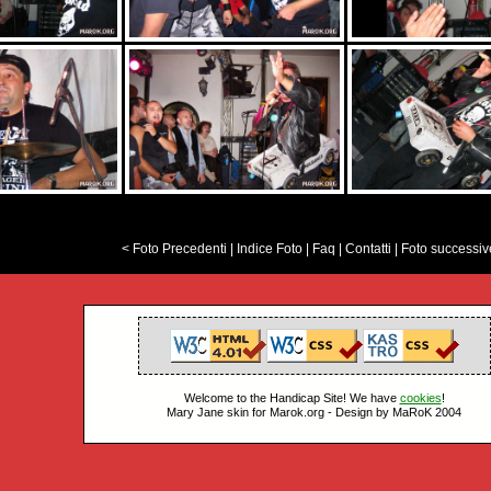
< Foto Precedenti
|
Indice Foto
|
Faq
|
Contatti
|
Foto successiv
Welcome to the Handicap Site! We have
cookies
!
Mary Jane skin for Marok.org - Design by MaRoK 2004