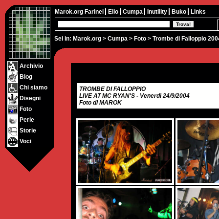
Marok.org
Farinei
Elio
Cumpa
Inutility
Buko
Links
Sei in:
Marok.org
>
Cumpa
>
Foto
> Trombe di Falloppio 200
Archivio
Blog
Chi siamo
TROMBE DI FALLOPPIO
LIVE AT MC RYAN'S - Venerdì 24/9/2004
Disegni
Foto di MAROK
Foto
Perle
Storie
Voci