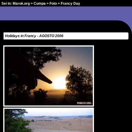
Sei in:
Marok.org
>
Cumpa
>
Foto
> Francy Day
Holidays in Francy - AGOSTO 2006